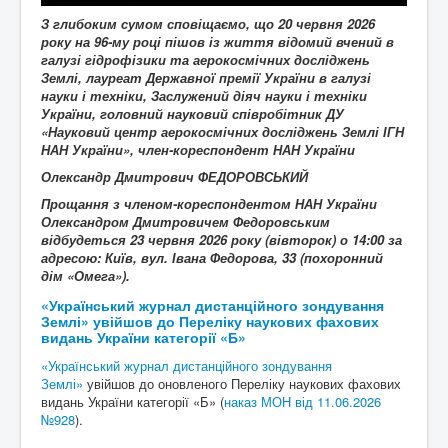
З глибоким сумом сповіщаємо, що
20
червня 2026
року на 96-му році пішов із життя
відомий вчений в
галузі
гідрофізики та аерокосмічних досліджень
Землі
, лауреат Державної премії України в галузі
науки і техніки, Заслужений діяч науки і техніки
України, головний науковий співробітник ДУ
«Науковий центр аерокосмічних досліджень Землі ІГН
НАН України», член-кореспондент НАН України
Олександр Дмитрович ФЕДОРОВСЬКИЙ
Прощання з членом-кореспондентом НАН України
Олександром Дмитровичем Федоровським
відбудеться 23 червня 2026 року (вівторок) о 14:00 за
адресою: Київ, вул. Івана Федорова, 33 (похоронний
дім «Омега»).
«Український журнал дистанційного зондування
Землі» увійшов до Переліку наукових фахових
видань України категорії «Б»
«Український журнал дистанційного зондування
Землі»
увійшов до оновленого Переліку наукових фахових
видань України категорії «Б» (
наказ МОН від 11.06.2026
№928
).