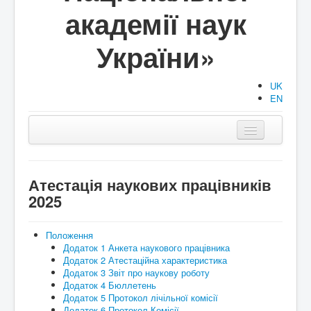
академії наук
України»
UK
EN
Головна
Структура
Атестація наукових працівників
2025
Діяльність
Документи
Положення
Додаток 1 Анкета наукового працівника
Аспірантура/Докторантура
Додаток 2 Атестаційна характеристика
Додаток 3 Звіт про наукову роботу
Публікації
Додаток 4 Бюллетень
Додаток 5 Протокол лічільної комісії
Події
Додаток 6 Протокол Комісії