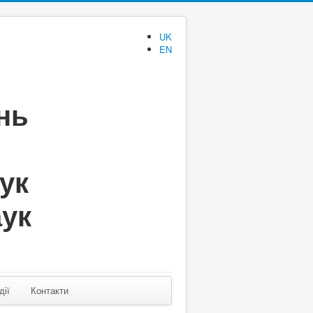
UK
EN
нь
аук
аук
дії
Контакти