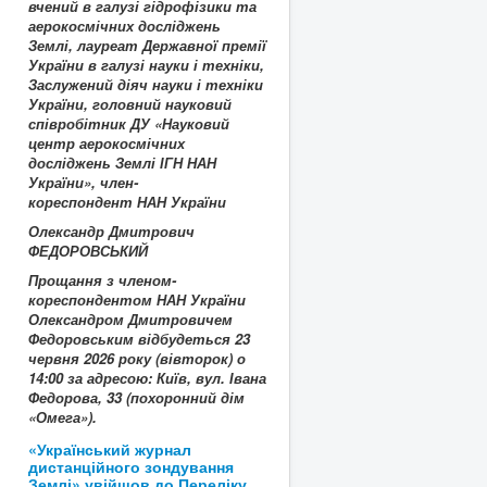
вчений в галузі
гідрофізики та
аерокосмічних досліджень
Землі
, лауреат Державної премії
України в галузі науки і техніки,
Заслужений діяч науки і техніки
України, головний науковий
співробітник ДУ «Науковий
центр аерокосмічних
досліджень Землі ІГН НАН
України», член-
кореспондент НАН України
Олександр Дмитрович
ФЕДОРОВСЬКИЙ
Прощання з членом-
кореспондентом НАН України
Олександром Дмитровичем
Федоровським відбудеться 23
червня 2026 року (вівторок) о
14:00 за адресою: Київ, вул. Івана
Федорова, 33 (похоронний дім
«Омега»).
«Український журнал
дистанційного зондування
Землі» увійшов до Переліку