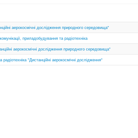
нційні аерокосмічні дослідження природного середовища"
комунікації, приладобудування та радіотехніка
анційні аерокосмічні дослідження природного середовища"
та радіотехніка "Дистанційні аерокосмічні дослідження"