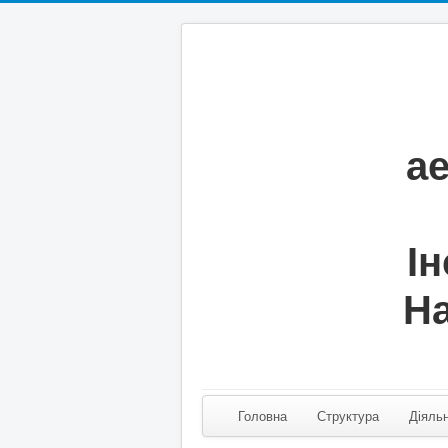
а
Ін
На
Головна
Структура
Діяльн