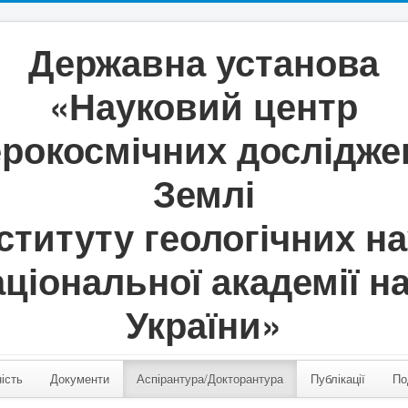
Державна установа
«Науковий центр
ерокосмічних дослідже
Землі
ституту геологічних н
ціональної академії н
України»
ість
Документи
Аспірантура/Докторантура
Публікації
По