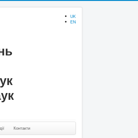
UK
EN
нь
аук
аук
дії
Контакти