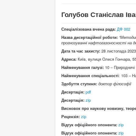
Голубов Станіслав Ів
Спеціалізована вчена рада:
ДФ 002
Назва дисертаційної роботи:
“Методик
прогнозуванні нафтогазоносності на д
Дата та час захисту:
28 листопада 2023
Адреса:
Київ, вулиця Олеся Гончара, 55
Найменування галузі:
10 – Природничі
Найменування спеціальності
: 103 – 
Здобуття ступеня:
доктор філософії
Дисертація:
pdf
Дисертація:
zip
Висновок про наукову новизну, теоре
Рецензія:
zip
Відгук офіційного опонента:
zip
Відгук офіційного опонента:
zip