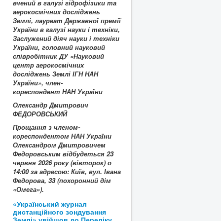
вчений в галузі
гідрофізики та
аерокосмічних досліджень
Землі
, лауреат Державної премії
України в галузі науки і техніки,
Заслужений діяч науки і техніки
України, головний науковий
співробітник ДУ «Науковий
центр аерокосмічних
досліджень Землі ІГН НАН
України», член-
кореспондент НАН України
Олександр Дмитрович
ФЕДОРОВСЬКИЙ
Прощання з членом-
кореспондентом НАН України
Олександром Дмитровичем
Федоровським відбудеться 23
червня 2026 року (вівторок) о
14:00 за адресою: Київ, вул. Івана
Федорова, 33 (похоронний дім
«Омега»).
«Український журнал
дистанційного зондування
Землі» увійшов до Переліку