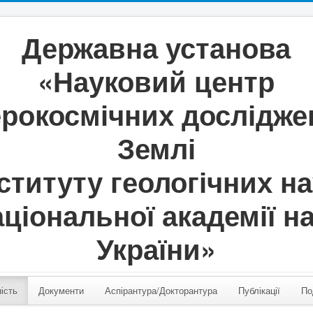
Державна установа
«Науковий центр
ерокосмічних дослідже
Землі
ституту геологічних н
ціональної академії н
України»
ість
Документи
Аспірантура/Докторантура
Публікації
По