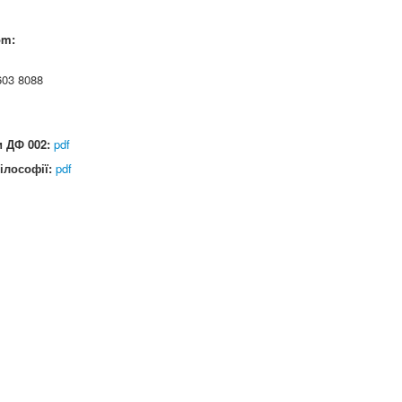
om:
603 8088
и ДФ 002:
pdf
ілософії:
pdf