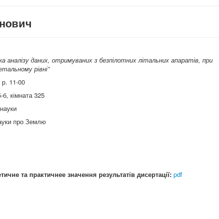
анович
а аналізу даних, отримуваних з безпілотних літальних апаратів, при
етальному рівні”
 р. 11-00
-б, кімната 325
 науки
Науки про Землю
тичне та практичнее значення результатів дисертації:
pdf