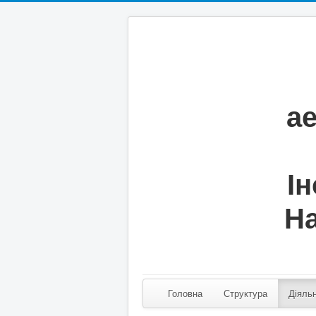
а
Ін
На
Головна
Структура
Діяльн